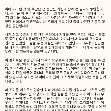
어머니가 된 첫 몇 주간은 은 충만한 기쁨과 함께 큰 필요도 동반합니
다. 우리는 이 길을 걸어본 경험이 있기 때문에 그 마음을 이해합니다.
'더 조이풀 네스트'의 모든 세부 사항은 우리 자신이 어머니가 되며 겪
었던 경험에서 탄생했습니다. 우리가 산후 여행 중에 바랐던 것들로 형
성된 공간입니다.
세계 최고 수준의 산후 관리 센터에서 지혜를 얻어 우리는 베트남 최초
로 종합산후조리센터를 만들었습니다. 여기서 현대 의학의 우수함과
집처럼 편안한 느낌을 주는 세심한 서비스가 만납니다. 우리의 접근법
은 과학적 케어를 바탕으로 한 산후돌봄과 새롭개 어머니가 된 분들이
누려야 할 따뜻함을 결합한 것입니다.
이 평화로운 공간 안에서 외부의 요구로부터 벗어난 휴식을 찾을 수 있
습니다. 햇살이 비치는 방은 아기와 함께하는 조용한 순간을 환영합니
다. 전문가의 손길이 당신의 회복을 돕습니다. 이해심 깊은 마음들이 당
신의 여정을 이끌어 줍니다. 우리의 모든 돌봄은 개인맞춤으로 준비되
어 있습니다. 우리는 각 어머니의 길이 그 자체로 특별하다는 것을 알기
때문입니다.
더 조이풀 네스트는 단순한 회복 이상의 의미를 가집니다. 그것은 다른
방식으로 이루어진 모성시기에 대한 꿈을 품고 있습니다. 여기에서 우
리는 회복이 부드럽게 깨어나는 느낌이어야 한다고 믿습니다. 새로운
우정이 피어나고, 어머니로서의 자신감이 커갑니다. 그리고 당신이 이
돌봄의 공간을 떠날 때 단순히 회복된 힘을 지니고 떠나는 것을 넘어 앞
날을위한 아름다운 여정을 위한 기초를 함께 가져가게 됩니다.