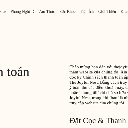
ence
Phòng Nghỉ
Ẩm Thực
Sức Khỏe
Tiện Ích
Giới Thiệu
Kiế
h toán
Chào mừng bạn đến với thejoyf
thăm website của chúng tôi. Xin 
đọc kỹ Chính sách thanh toán á
The Joyful Nest. Bằng cách truy
ý tuân thủ các điều khoản này. C
hoặc ‘chúng tôi’ chỉ chủ sở hữ
Joyful Nest, trong khi ‘bạn’ là
truy cập website của chúng tôi.
Đặt Cọc & Thanh