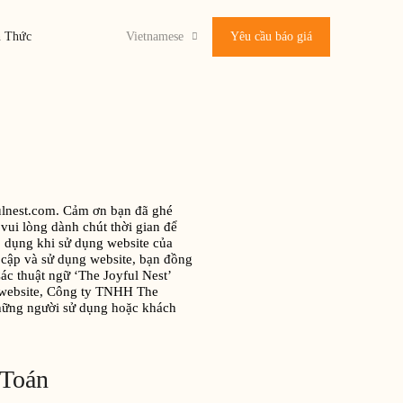
n Thức
Vietnamese
Yêu cầu báo giá
ulnest.com. Cảm ơn bạn đã ghé
vui lòng dành chút thời gian để
p dụng khi sử dụng website của
 cập và sử dụng website, bạn đồng
ác thuật ngữ ‘The Joyful Nest’
u website, Công ty TNHH The
 những người sử dụng hoặc khách
 Toán