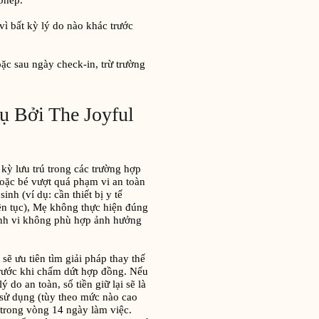
phép.
 vì bất kỳ lý do nào khác trước
c sau ngày check-in, trừ trường
 Bởi The Joyful
kỳ lưu trú trong các trường hợp
oặc bé vượt quá phạm vi an toàn
nh (ví dụ: cần thiết bị y tế
iên tục), Mẹ không thực hiện đúng
ành vi không phù hợp ảnh hưởng
sẽ ưu tiên tìm giải pháp thay thế
 trước khi chấm dứt hợp đồng. Nếu
 do an toàn, số tiền giữ lại sẽ là
ã sử dụng (tùy theo mức nào cao
 trong vòng 14 ngày làm việc.