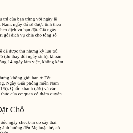
 trú của bạn trùng với ngày lễ
t Nam, ngày đó sẽ được tính theo
heo dịch vụ bạn đặt. Giá ngày
rị gói dịch vụ chia cho tổng số
ễ đã được thu nhưng kỳ lưu trú
ó (do thay đổi ngày sinh), khoản
 vòng 14 ngày làm việc, không kèm
hưng không giới hạn ở: Tết
ng, Ngày Giải phóng miền Nam
1/5), Quốc khánh (2/9) và các
h thức của cơ quan có thẩm quyền.
Đặt Chỗ
rước ngày check-in do sảy thai
ng ảnh hưởng đến Mẹ hoặc bé, có