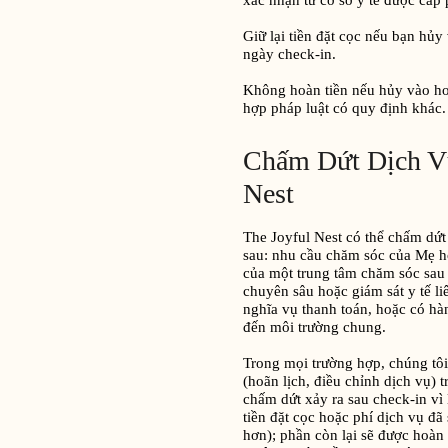
xác nhận từ cơ sở y tế được cấp 
Giữ lại tiền đặt cọc nếu bạn hủy
ngày check-in.
Không hoàn tiền nếu hủy vào hoặ
hợp pháp luật có quy định khác.
Chấm Dứt Dịch Vụ
Nest
The Joyful Nest có thể chấm dứt 
sau: nhu cầu chăm sóc của Mẹ h
của một trung tâm chăm sóc sau si
chuyên sâu hoặc giám sát y tế l
nghĩa vụ thanh toán, hoặc có h
đến môi trường chung.
Trong mọi trường hợp, chúng tôi 
(hoãn lịch, điều chỉnh dịch vụ)
chấm dứt xảy ra sau check-in vì lý
tiền đặt cọc hoặc phí dịch vụ đ
hơn); phần còn lại sẽ được hoàn