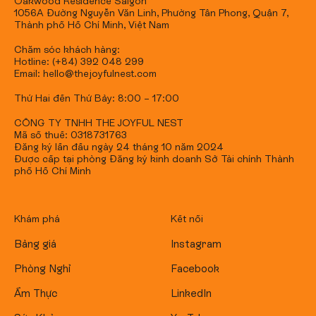
Oakwood Residence Saigon
1056A Đường Nguyễn Văn Linh, Phường Tân Phong, Quận 7,
Thành phố Hồ Chí Minh, Việt Nam
Chăm sóc khách hàng:
Hotline: (+84) 392 048 299
Email: hello@thejoyfulnest.com
Thứ Hai đến Thứ Bảy: 8:00 – 17:00
CÔNG TY TNHH THE JOYFUL NEST
Mã số thuế: 0318731763
Đăng ký lần đầu ngày 24 tháng 10 năm 2024
Được cấp tại phòng Đăng ký kinh doanh Sở Tài chính Thành
phố Hồ Chí Minh
Khám phá
Kết nối
Bảng giá
Instagram
Phòng Nghỉ
Facebook
Ẩm Thực
LinkedIn