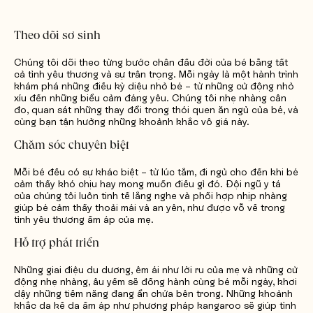
Theo dõi sơ sinh
Chúng tôi dõi theo từng bước chân đầu đời của bé bằng tất
cả tình yêu thương và sự trân trọng. Mỗi ngày là một hành trình
khám phá những điều kỳ diệu nhỏ bé – từ những cử động nhỏ
xíu đến những biểu cảm đáng yêu. Chúng tôi nhẹ nhàng cân
đo, quan sát những thay đổi trong thói quen ăn ngủ của bé, và
cùng bạn tận hưởng những khoảnh khắc vô giá này.
Chăm sóc chuyên biệt
Mỗi bé đều có sự khác biệt – từ lúc tắm, đi ngủ cho đến khi bé
cảm thấy khó chịu hay mong muốn điều gì đó. Đội ngũ y tá
của chúng tôi luôn tinh tế lắng nghe và phối hợp nhịp nhàng
giúp bé cảm thấy thoải mái và an yên, như được vỗ về trong
tình yêu thương ấm áp của mẹ.
Hỗ trợ phát triển
Những giai điệu du dương, êm ái như lời ru của mẹ và những cử
động nhẹ nhàng, âu yếm sẽ đồng hành cùng bé mỗi ngày, khơi
dậy những tiềm năng đang ẩn chứa bên trong. Những khoảnh
khắc da kề da ấm áp như phương pháp kangaroo sẽ giúp tình