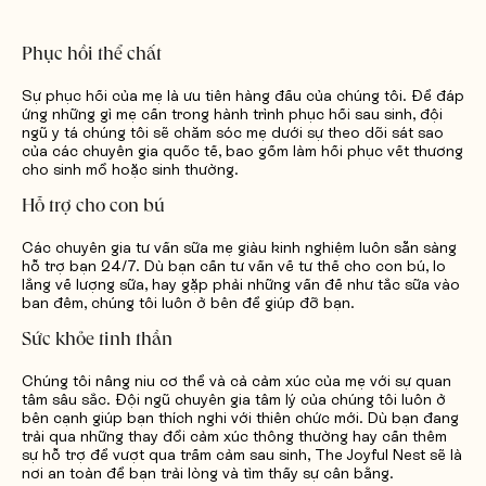
Phục hồi thể chất
Sự phục hồi của mẹ là ưu tiên hàng đầu của chúng tôi. Để đáp
ứng những gì mẹ cần trong hành trình phục hồi sau sinh, đội
ngũ y tá chúng tôi sẽ chăm sóc mẹ dưới sự theo dõi sát sao
của các chuyên gia quốc tế, bao gồm làm hồi phục vết thương
cho sinh mổ hoặc sinh thường.
Hỗ trợ cho con bú
Các chuyên gia tư vấn sữa mẹ giàu kinh nghiệm luôn sẵn sàng
hỗ trợ bạn 24/7. Dù bạn cần tư vấn về tư thế cho con bú, lo
lắng về lượng sữa, hay gặp phải những vấn đề như tắc sữa vào
ban đêm, chúng tôi luôn ở bên để giúp đỡ bạn.
Sức khỏe tinh thần
Chúng tôi nâng niu cơ thể và cả cảm xúc của mẹ với sự quan
tâm sâu sắc. Đội ngũ chuyên gia tâm lý của chúng tôi luôn ở
bên cạnh giúp bạn thích nghi với thiên chức mới. Dù bạn đang
trải qua những thay đổi cảm xúc thông thường hay cần thêm
sự hỗ trợ để vượt qua trầm cảm sau sinh, The Joyful Nest sẽ là
nơi an toàn để bạn trải lòng và tìm thấy sự cân bằng.