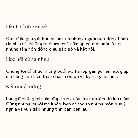
Hành trình san sẻ
Còn điều gì tuyệt hơn khi mẹ có những người bạn đồng hành
để chia sẻ. Những buổi trà chiều ấm áp và thân mật là nơi
những tâm hồn đồng điệu gặp gỡ và kết nối.
Học hỏi cùng nhau
Chúng tôi tổ chức những buổi workshop gần gũi, ấm áp, giúp
mẹ nâng cao kiến thức chăm sóc bé và kỹ năng làm mẹ.
Kết nối ý tưởng
Lưu giữ những kỷ niệm đẹp trong các lớp học làm đồ lưu niệm.
Cùng những người mẹ khác, bạn sẽ tạo ra những món quà ý
nghĩa và vun đắp những tình bạn bền lâu.