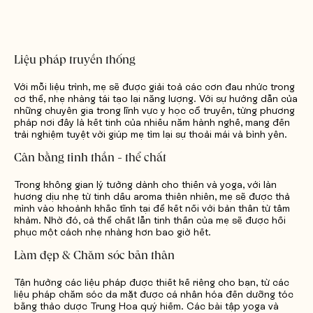
Liệu pháp truyền thống
Với mỗi liệu trình, mẹ sẽ được giải toả các cơn đau nhức trong
cơ thể, nhẹ nhàng tái tạo lại năng lượng. Với sự hướng dẫn của
những chuyên gia trong lĩnh vực y học cổ truyền, từng phương
pháp nơi đây là kết tinh của nhiều năm hành nghề, mang đến
trải nghiệm tuyệt vời giúp mẹ tìm lại sự thoải mái và bình yên.
Cân bằng tinh thần - thể chất
Trong không gian lý tưởng dành cho thiền và yoga, với làn
hương dịu nhẹ từ tinh dầu aroma thiên nhiên, mẹ sẽ được thả
mình vào khoảnh khắc tĩnh tại để kết nối với bản thân từ tâm
khảm. Nhờ đó, cả thể chất lẫn tinh thần của mẹ sẽ được hồi
phục một cách nhẹ nhàng hơn bao giờ hết.
Làm đẹp & Chăm sóc bản thân
Tận hưởng các liệu pháp được thiết kế riêng cho bạn, từ các
liệu pháp chăm sóc da mặt được cá nhân hóa đến dưỡng tóc
bằng thảo dược Trung Hoa quý hiếm. Các bài tập yoga và