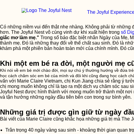
The Joyful Experienc
Có những niềm vui đến thật nhẹ nhàng. Không phải từ những đi
hơn. The Joyful Nest vô cùng vinh dự khi xuất hiện trong
số Dig
giấc mơ làm mẹ."
Trong số báo đặc biệt nhân Ngày của Mẹ, Mar
thành mẹ. Đó là những thay đổi về thể chất sau sinh. Đó là 
khám phá một phiên bản hoàn toàn mới của chính mình. Đó cũ
Khi một em bé ra đời, một người mẹ c
Khi nói về em bé mới chào đời, mọi sự chú ý thường hướng về đứa trẻ
học cách chăm sóc em bé của mình và đôi khi cũng đang học cách ch
vấn với Marie Claire Vietnam, chị Kun Jiang chia sẻ rằng ý tư
chị mong muốn không chỉ là tạo ra một dịch vụ chăm sóc sau 
Joyful Nest được hình thành với mong muốn trở thành một nơi
và tận hưởng những ngày đầu tiên bên con trong sự bình yên.
Những giá trị được gìn giữ từ ngày đầu
Bài viết của Marie Claire cũng khắc họa những giá trị mà The Jo
Trân trọng 40 ngày vàng sau sinh - khoảng thời gian quan tr