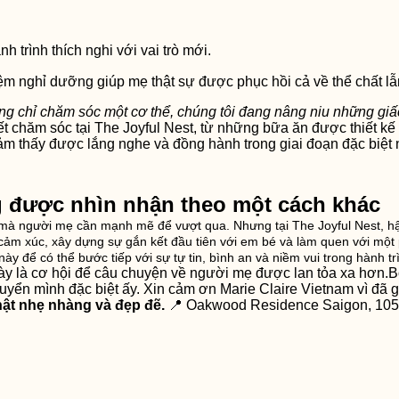
 trình thích nghi với vai trò mới.
m nghỉ dưỡng giúp mẹ thật sự được phục hồi cả về thể chất lẫn
ng chỉ chăm sóc một cơ thể, chúng tôi đang nâng niu những gi
iết chăm sóc tại The Joyful Nest, từ những bữa ăn được thiết k
 thấy được lắng nghe và đồng hành trong giai đoạn đặc biệt n
 được nhìn nhận theo một cách khác
à người mẹ cần mạnh mẽ để vượt qua. Nhưng tại The Joyful Nest, hậu
h cảm xúc, xây dựng sự gắn kết đầu tiên với em bé và làm quen với một
y để có thể bước tiếp với sự tự tin, bình an và niềm vui trong hành t
t này là cơ hội để câu chuyện về người mẹ được lan tỏa xa hơn
uyển mình đặc biệt ấy. Xin cảm ơn Marie Claire Vietnam vì đã g
thật nhẹ nhàng và đẹp đẽ.
📍 Oakwood Residence Saigon, 1056