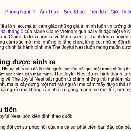
e
Phòng Nghỉ
Ẩm Thực
Sức Khỏe
Tiện Ích
Giới Thiệ
ều lớn lao, mà từ cảm giác những giá trị mình luôn tin tưởng 
ital tháng 5
của Marie Claire Vietnam qua bài viết đặc biệt về 
ie Claire đã lựa chọn kể về Matrescence - hành trình chuyển m
những cảm xúc mới mẻ, những lo lắng chưa từng có, những đêm 
ng chính là hành trình mà The Joyful Nest luôn mong muốn đư
ũng được sinh ra
. Nhưng phía sau đó là một người mẹ vừa trải qua một trong những tha
The Joyful Nest được hình thành từ s
ăm sóc chính bản thân mình.
ởng về The Joyful Nest bắt nguồn từ chính những trải nghiệm r
sinh, mà là xây dựng một nơi mà người mẹ cảm thấy được thấu 
 mà người mẹ không cần phải cố gắng mạnh mẽ mọi lúc, nơi mẹ 
 tiên
yful Nest luôn kiên định theo đuổi:
ọng đối với sự phục hồi của mẹ và sự phát triển ban đầu của bé.