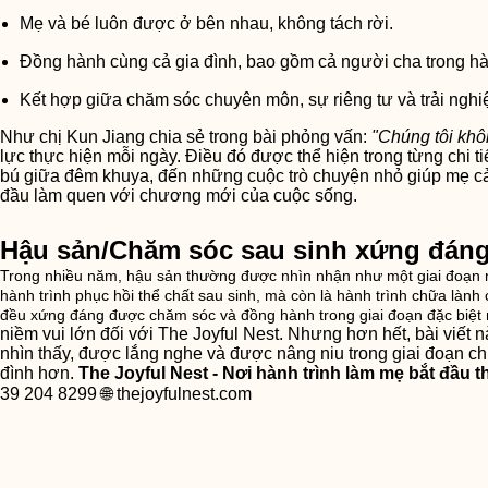
Mẹ và bé luôn được ở bên nhau, không tách rời.
Đồng hành cùng cả gia đình, bao gồm cả người cha trong hành
Kết hợp giữa chăm sóc chuyên môn, sự riêng tư và trải nghiệ
Như chị Kun Jiang chia sẻ trong bài phỏng vấn:
"Chúng tôi khô
lực thực hiện mỗi ngày. Điều đó được thể hiện trong từng chi t
bú giữa đêm khuya, đến những cuộc trò chuyện nhỏ giúp mẹ cảm
đầu làm quen với chương mới của cuộc sống.
Hậu sản/Chăm sóc sau sinh xứng đáng
Trong nhiều năm, hậu sản thường được nhìn nhận như một giai đoạn m
hành trình phục hồi thể chất sau sinh, mà còn là hành trình chữa làn
đều xứng đáng được chăm sóc và đồng hành trong giai đoạn đặc biệt nà
niềm vui lớn đối với The Joyful Nest. Nhưng hơn hết, bài viế
nhìn thấy, được lắng nghe và được nâng niu trong giai đoạn ch
đình hơn.
The Joyful Nest - Nơi hành trình làm mẹ bắt đầu 
39 204 8299 🌐 thejoyfulnest.com