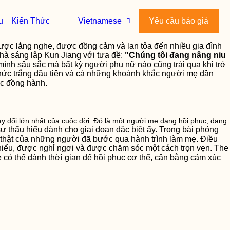
u
Kiến Thức
Vietnamese
Yêu cầu báo giá
được lắng nghe, được đồng cảm và lan tỏa đến nhiều gia đình
Nhà sáng lập Kun Jiang với tựa đề:
"Chúng tôi đang nâng niu
ình sâu sắc mà bất kỳ người phụ nữ nào cũng trải qua khi trở
thức trắng đầu tiên và cả những khoảnh khắc người mẹ dần
ợc đồng hành.
y đổi lớn nhất của cuộc đời. Đó là một người mẹ đang hồi phục, đang
ự thấu hiểu dành cho giai đoạn đặc biệt ấy. Trong bài phỏng
ất thật của những người đã bước qua hành trình làm mẹ. Điều
hiểu, được nghỉ ngơi và được chăm sóc một cách trọn vẹn. The
có thể dành thời gian để hồi phục cơ thể, cân bằng cảm xúc