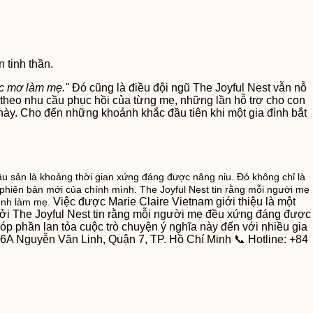
 tinh thần.
ấc mơ làm mẹ."
Đó cũng là điều đội ngũ The Joyful Nest vẫn nỗ
ế theo nhu cầu phục hồi của từng mẹ, những lần hỗ trợ cho con
ày. Cho đến những khoảnh khắc đầu tiên khi một gia đình bắt
 sản là khoảng thời gian xứng đáng được nâng niu. Đó không chỉ là
 phiên bản mới của chính mình. The Joyful Nest tin rằng mỗi người mẹ
Việc được Marie Claire Vietnam giới thiệu là một
rình làm mẹ.
.Bởi The Joyful Nest tin rằng mỗi người mẹ đều xứng đáng được
óp phần lan tỏa cuộc trò chuyện ý nghĩa này đến với nhiều gia
A Nguyễn Văn Linh, Quận 7, TP. Hồ Chí Minh 📞 Hotline: +84