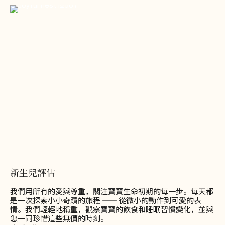
新生兒評估
我們用所有的愛與尊重，關注寶寶生命初期的每一步。每天都
是一次探索小小奇蹟的旅程 —— 從微小的動作到可愛的表
情。我們輕輕地稱重，觀察寶寶的飲食和睡眠習慣變化，並與
您一同珍惜這些無價的時刻。