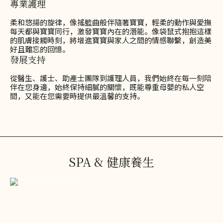
專業護理
柔和悠揚的旋律，像搖籃曲般伴隨著寶寶，輕柔的動作與愛撫
每天都與寶寶同行，激發寶寶內在的潛能。像袋鼠式抱抱這樣
的肌膚接觸時刻，將增進寶寶與家人之間的情感聯繫，創造美
好且難忘的回憶。
發展支持
從醫生、護士、助產士團隊到護理人員，我們始終在每一刻陪
伴在您身邊，始終保持細膩的關懷，既能尊重母嬰的私人空
間，又能在您需要時提供最溫馨的支持。
SPA & 健康養生