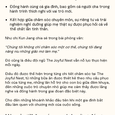
Đồng hành cùng cả gia đình, bao gồm cả người cha trong
hành trình thích nghi với vai trò mới.
Kết hợp giữa chăm sóc chuyên môn, sự riêng tư và trải
nghiệm nghỉ dưỡng giúp mẹ thật sự được phục hồi cả về
thể chất lẫn tinh thần.
Như chị Kun Jiang chia sẻ trong bài phỏng vấn:
“Chúng tôi không chỉ chăm sóc một cơ thể, chúng tôi đang
nâng niu những giấc mơ làm mẹ.”
Đó cũng là điều đội ngũ The Joyful Nest vẫn nỗ lực thực hiện
mỗi ngày.
Điều đó được thể hiện trong từng chi tiết chăm sóc tại The
Joyful Nest, từ những bữa ăn được thiết kế theo nhu cầu phục
hồi của từng mẹ, những lần hỗ trợ cho con bú giữa đêm khuya,
đến những cuộc trò chuyện nhỏ giúp mẹ cảm thấy được lắng
nghe và đồng hành trong giai đoạn đặc biệt này.
Cho đến những khoảnh khắc đầu tiên khi một gia đình bắt
đầu làm quen với chương mới của cuộc sống.