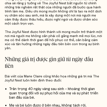
chia sẻ rằng ý tưởng về The Joyful Nest bắt nguồn từ chính
những trải nghiệm rất thật của những người đã bước qua hành
trình làm mẹ. Điều chị mong muốn không chỉ là tạo ra một dịch
vụ chăm sóc sau sinh, mà là xây dựng một nơi mà người mẹ
cảm thấy được thấu hiểu, được nghỉ ngơi và được chăm sóc
một cách trọn vẹn.
The Joyful Nest được hình thành với mong muốn trở thành một
nơi mà người mẹ không cần phải cố gắng mạnh mẽ mọi lúc, nơi
mẹ có thể dành thời gian để hồi phục cơ thể, cân bằng cảm
xúc và tận hưởng những ngày đầu tiên bên con trong sự bình
yên.
Những giá trị được gìn giữ từ ngày đầu
tiên
Bài viết của Marie Claire cũng khắc họa những giá trị mà The
Joyful Nest luôn kiên định theo đuổi:
Trân trọng 40 ngày vàng sau sinh – khoảng thời gian
quan trọng đối với sự phục hồi của mẹ và sự phát triển
ban đầu của bé.
Mẹ và bé luôn được ở bên nhau, không tách rời.