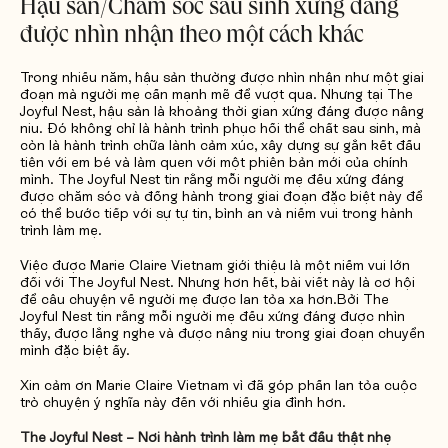
Hậu sản/Chăm sóc sau sinh xứng đáng
được nhìn nhận theo một cách khác
Trong nhiều năm, hậu sản thường được nhìn nhận như một giai
đoạn mà người mẹ cần mạnh mẽ để vượt qua. Nhưng tại The
Joyful Nest, hậu sản là khoảng thời gian xứng đáng được nâng
niu. Đó không chỉ là hành trình phục hồi thể chất sau sinh, mà
còn là hành trình chữa lành cảm xúc, xây dựng sự gắn kết đầu
tiên với em bé và làm quen với một phiên bản mới của chính
mình. The Joyful Nest tin rằng mỗi người mẹ đều xứng đáng
được chăm sóc và đồng hành trong giai đoạn đặc biệt này để
có thể bước tiếp với sự tự tin, bình an và niềm vui trong hành
trình làm mẹ.
Việc được Marie Claire Vietnam giới thiệu là một niềm vui lớn
đối với The Joyful Nest. Nhưng hơn hết, bài viết này là cơ hội
để câu chuyện về người mẹ được lan tỏa xa hơn.Bởi The
Joyful Nest tin rằng mỗi người mẹ đều xứng đáng được nhìn
thấy, được lắng nghe và được nâng niu trong giai đoạn chuyển
mình đặc biệt ấy.
Xin cảm ơn Marie Claire Vietnam vì đã góp phần lan tỏa cuộc
trò chuyện ý nghĩa này đến với nhiều gia đình hơn.
The Joyful Nest – Nơi hành trình làm mẹ bắt đầu thật nhẹ