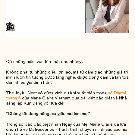
Yêu cầu báo giá
Có những niềm vui đến thật nhẹ nhàng.
Không phải từ những điều lớn lao, mà từ cảm giác những giá trị
mình luôn tin tưởng được lắng nghe, được đồng cảm và lan tỏa
đến nhiều gia đình hơn.
The Joyful Nest vô cùng vinh dự khi xuất hiện trong
số Digital
tháng 5
của Marie Claire Vietnam qua bài viết đặc biệt về Nhà
sáng lập Kun Jiang với tựa đề:
“Chúng tôi đang nâng niu giấc mơ làm mẹ.”
Trong số báo đặc biệt nhân Ngày của Mẹ, Marie Claire đã lựa
chọn kể về Matrescence – hành trình chuyển mình sâu sắc mà
bất kỳ người phụ nữ nào cũng trải qua khi trở thành mẹ.