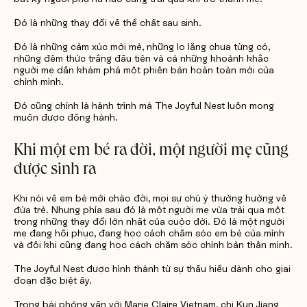
Đó là những thay đổi về thể chất sau sinh.
Đó là những cảm xúc mới mẻ, những lo lắng chưa từng có,
những đêm thức trắng đầu tiên và cả những khoảnh khắc
người mẹ dần khám phá một phiên bản hoàn toàn mới của
chính mình.
Đó cũng chính là hành trình mà The Joyful Nest luôn mong
muốn được đồng hành.
Khi một em bé ra đời, một người mẹ cũng
được sinh ra
Khi nói về em bé mới chào đời, mọi sự chú ý thường hướng về
đứa trẻ. Nhưng phía sau đó là một người mẹ vừa trải qua một
trong những thay đổi lớn nhất của cuộc đời. Đó là một người
mẹ đang hồi phục, đang học cách chăm sóc em bé của mình
và đôi khi cũng đang học cách chăm sóc chính bản thân mình.
The Joyful Nest được hình thành từ sự thấu hiểu dành cho giai
đoạn đặc biệt ấy.
Trong bài phỏng vấn với Marie Claire Vietnam, chị Kun Jiang