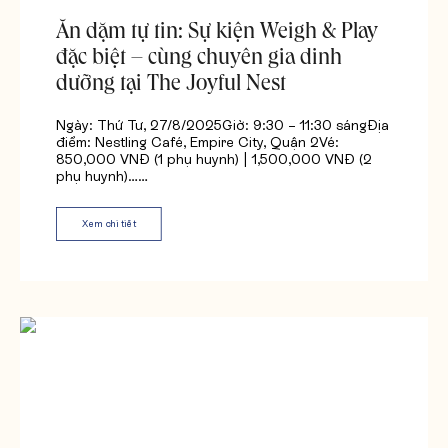
Ăn dặm tự tin: Sự kiện Weigh & Play
đặc biệt – cùng chuyên gia dinh
dưỡng tại The Joyful Nest
Ngày: Thứ Tư, 27/8/2025Giờ: 9:30 – 11:30 sángĐịa
điểm: Nestling Café, Empire City, Quận 2Vé:
850,000 VNĐ (1 phụ huynh) | 1,500,000 VNĐ (2
phụ huynh)……
Xem chi tiết