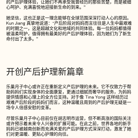
的产后护理体验，让她们不再承受我曾经历的那些苦楚，而是被细
心呵护、充满喜悦地迎接新生命的到来。”
她坚信，这也正是这一理念能够在全球范围深深打动人心的原因。
Kun Jiang 真挚地说道：“产后阶段对妈妈而言往往是人生中最艰难
的时期之一，这是超越文化和地域的共同体验。每一位妈妈都值得
被温柔呵护，值得拥有最美好的产后护理体验，因为她们为了新生
命付出了太多。”
开创产后护理新篇章
乐巢月子中心或许正在重新定义产后护理的未来。它不仅致力于帮
助妈妈们实现身体的全面康复，更通过细腻而奢华的服务，为妈妈
提供情感和心理上的全方位支持。对于像 Tina Yong 这样经历过
艰难产后阶段的妈妈们而言，这种温暖且周到的产后护理无疑是一
场令人倍感安慰的变革。
尽管乐巢月子中心目前仅在胡志明市运营，但不断高涨的国际关注
或许预示着未来令人兴奋的扩展可能。在此之前，世界各地的新手
妈妈已被越南创新而充满关爱的产后护理方式深深打动，激发了她
们对更温暖、更贴心护理的向往。