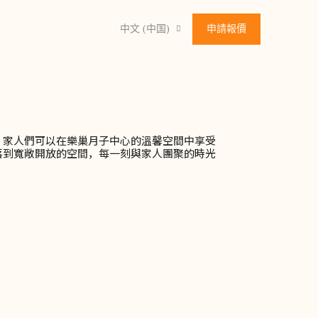
中文 (中国)
申請報價
，家人們可以在樂巢月子中心的溫馨空間中享受
落到寬敞開放的空間，每一刻與家人團聚的時光