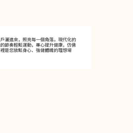
窗戶灑進來，照亮每一個角落。現代化的
己的節奏輕鬆運動，專心提升健康，仿佛
這裡是您放鬆身心、強健體魄的理想場