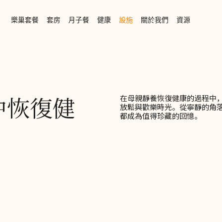
樂巢套餐
套房
月子餐
健康
設施
關於我們
資源
中恢復健
在母親靜養恢復健康的過程中
放鬆與歡樂時光。從寧靜的角
都成為值得珍藏的回憶。