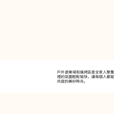
戶外遊樂場和燒烤區是全家人聚
裡的氛圍輕鬆愉快，讓每個人都
共度的美好時光。