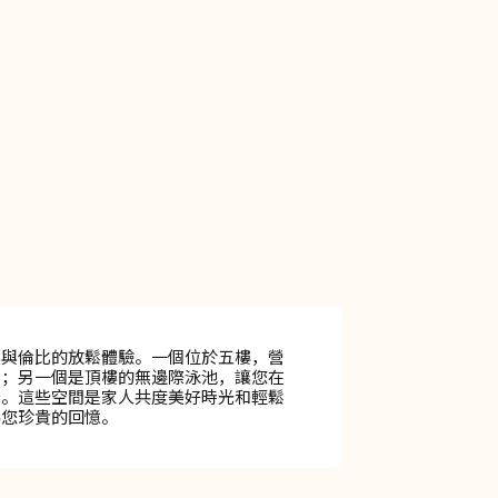
無與倫比的放鬆體驗。一個位於五樓，營
鬆；另一個是頂樓的無邊際泳池，讓您在
景。這些空間是家人共度美好時光和輕鬆
為您珍貴的回憶。