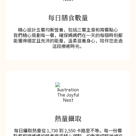
每日膳食數量
精心設計五餐均衡營養，包括三餐主食和兩餐點心
我們精心規劃每一餐，確保媽媽們在一天的每個時刻都
能獲得穩定且充沛的能量，溫柔滋養身心，陪伴您走過
這段療癒時光。
熱量攝取
每日攝取熱量從 1,730 到 2,550 卡路里不等。每一份餐
點都根據媽媽的營養需求精心調配，均衡而細膩地補充