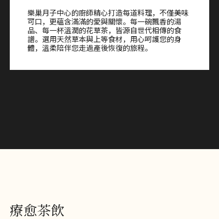
樂巢月子中心的廚師精心打造每道料理，不僅美味
可口，更蘊含滿滿的愛與關懷。每一碗飄香的湯
品、每一杯溫潤的花草茶，皆源自世代相傳的食
譜。選用天然草本與上等食材，用心呵護您的身
體，溫柔陪伴您走過產後恢復的旅程。
療愈茶飲