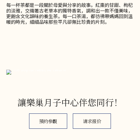
每一杯茶都是一段關於母愛與分享的故事。紅棗的甘甜、枸杞
的淡雅，交織著古老草本的獨特香氣，調和出一款不僅美味，
更飽含文化韻味的養生茶。每一口茶湯，都彷彿帶媽媽回到溫
暖的時光，細細品味那些平凡卻無比珍貴的片刻。
讓樂巢月子中心伴您同行！
預約參觀
请求报价