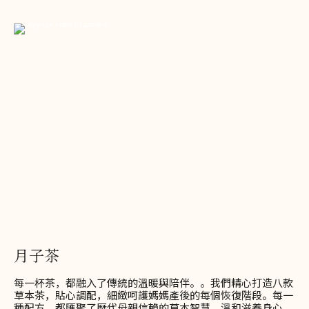
月子茶
每一杯茶，都融入了傳統的溫暖與陪伴。。我們精心打造八款
草本茶，貼心調配，細緻呵護媽媽產後的每個恢復階段。每一
種配方，都匯聚了歷代母親信賴的草本智慧，溫和滋養身心，